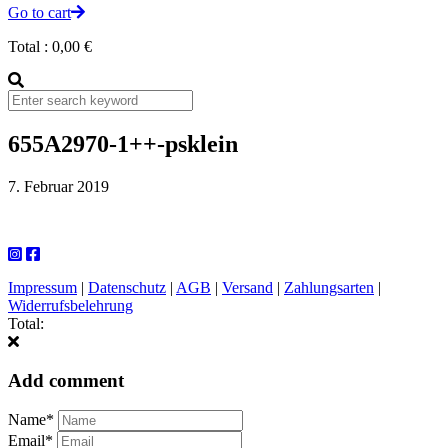
Go to cart
Total :
0,00
€
655A2970-1++-psklein
7. Februar 2019
Impressum
|
Datenschutz
|
AGB
|
Versand
|
Zahlungsarten
|
Widerrufsbelehrung
Total:
Add comment
Name*
Email*